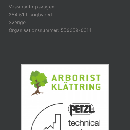
Vessmantorpsvägen
264 51 Ljungbyhed
Sverige
Organisationsnummer: 559359-0614