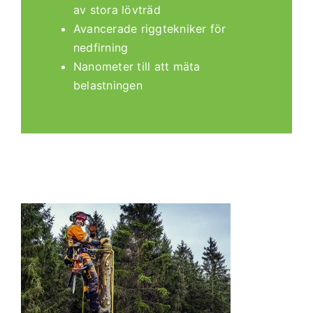
av stora lövträd
Avancerade riggtekniker för
nedfirning
Nanometer till att mäta
belastningen