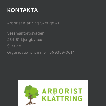
KONTAKTA
Arborist Klättring Sverige AB
Vessmantorpsvägen
264 51 Ljungbyhed
Sverige
Organisationsnummer: 559359-0614